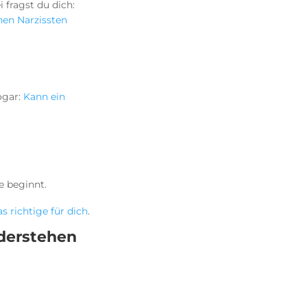
 fragst du dich:
nen Narzissten
sogar:
Kann ein
e beginnt.
 richtige für dich
.
derstehen