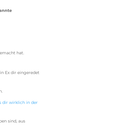
annte
 gemacht hat.
in Ex dir eingeredet
n.
 dir wirklich in der
ben sind, aus