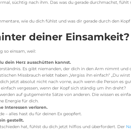
normal, süchtig nach ihm. Das was du gerade durchmachst, fühlt 
mentare, wie du dich fühlst und was dir gerade durch den Kopf
inter deiner Einsamkeit?
g so einsam, weil:
u dein Herz ausschütten kannst.
Verständnis. Es gibt niemanden, der dich in den Arm nimmt und d
stischen Missbrauch erlebt haben „Vergiss ihn einfach“ „Du wirs
 dich jetzt absolut nicht nach vorne, auch wenn die Person es g
 einfach vergessen, wenn der Kopf sich ständig um ihn dreht?
r werden auf gutgemeinte Sätze von anderen. Die wissen es einfa
e Energie für dich.
e Interessen verloren.
 – alles hast du für deinen Ex geopfert.
ein gestellt.
schieden hat, fühlst du dich jetzt hilflos und überfordert. Der
Na