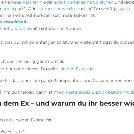
n eine
neue Partnerin
oder
spielt weiter seine Spielchen
.Und dabei
Trennung um
? Oder
kommt er wieder zurück
?Du weißt ja,
was ei
 wenn er keine Aufmerksamkeit mehr bekommt.
a entwickelt
.
emotionale Gewalt hinterlassen Spuren.
ht, was du mit dir anfangen sollst. Und vielleicht fragst du dich 
nach der Trennung ganz normal.
aber nur nach einem: Du willst
deinen Ex zurück
.
weißt, dass dann die ganze Manipulation und Co wieder von vorn
i ihm zu melden, dann ist
mein kostenloses E-Book bestimmt das
 dem Ex – und warum du ihr besser wi
 dass du deinen Ex anrufst.
als einsam.“