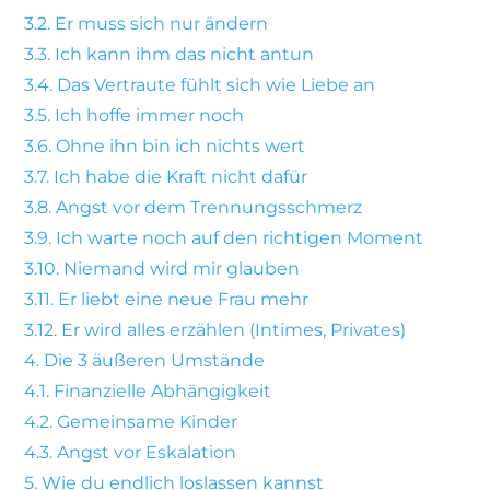
3.2.
Er muss sich nur ändern
3.3.
Ich kann ihm das nicht antun
3.4.
Das Vertraute fühlt sich wie Liebe an
3.5.
Ich hoffe immer noch
3.6.
Ohne ihn bin ich nichts wert
3.7.
Ich habe die Kraft nicht dafür
3.8.
Angst vor dem Trennungsschmerz
3.9.
Ich warte noch auf den richtigen Moment
3.10.
Niemand wird mir glauben
3.11.
Er liebt eine neue Frau mehr
3.12.
Er wird alles erzählen (Intimes, Privates)
4.
Die 3 äußeren Umstände
4.1.
Finanzielle Abhängigkeit
4.2.
Gemeinsame Kinder
4.3.
Angst vor Eskalation
5.
Wie du endlich loslassen kannst