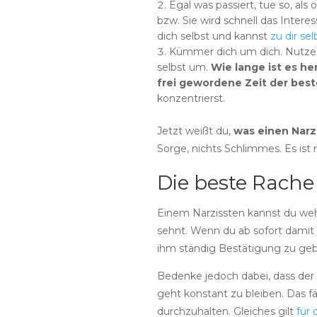
Egal was passiert, tue so, als 
bzw. Sie wird schnell das Intere
dich selbst und kannst
zu dir se
Kümmer dich um dich. Nutze di
selbst um.
Wie lange ist es he
frei gewordene Zeit der bes
konzentrierst.
Jetzt weißt du,
was einen Narz
Sorge, nichts Schlimmes. Es ist m
Die beste Rache
Einem Narzissten kannst du weh
sehnt. Wenn du ab sofort dami
ihm ständig Bestätigung zu gebe
Bedenke jedoch dabei, dass der 
geht konstant zu bleiben. Das fäl
durchzuhalten. Gleiches gilt
für