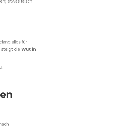
en) etwas falsch
lang alles für
 steigt die
Wut in
t.
hen
 nach