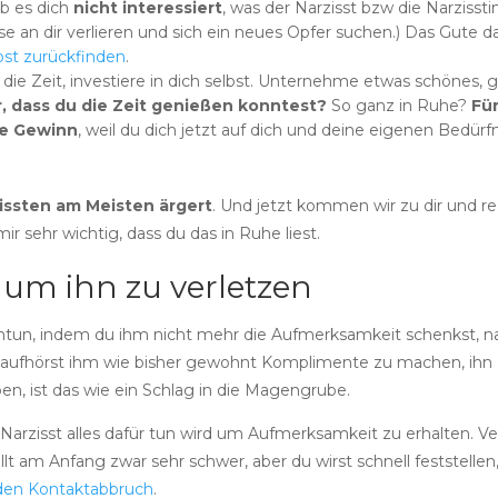
ob es dich
nicht interessiert
, was der Narzisst bzw die Narzisstin 
sse an dir verlieren und sich ein neues Opfer suchen.) Das Gute d
lbst zurückfinden
.
e Zeit, investiere in dich selbst. Unternehme etwas schönes, ge
r, dass du die Zeit genießen konntest?
So ganz in Ruhe?
Für
te Gewinn
, weil du dich jetzt auf dich und deine eigenen Bedürf
issten am Meisten ärgert
. Und jetzt kommen wir zu dir und re
ir sehr wichtig, dass du das in Ruhe liest.
 um ihn zu verletzen
tun, indem du ihm nicht mehr die Aufmerksamkeit schenkst, na
t aufhörst ihm wie bisher gewohnt Komplimente zu machen, ih
n, ist das wie ein Schlag in die Magengrube.
Narzisst alles dafür tun wird um Aufmerksamkeit zu erhalten. V
lt am Anfang zwar sehr schwer, aber du wirst schnell feststellen,
 den Kontaktabbruch
.