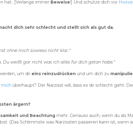
den hat.. [Verlange immer
Beweise
!] Und schütze dich vor
Hoove
macht dich sehr schlecht und stellt sich als gut da.
st ohne mich sowieso nicht klar.“
h. Du weißt gar nicht was ich alles für dich getan habe.“
t werden, um dir
eins reinzudrücken
und um dich zu
manipulie
r mich
überhaupt? Der Narzisst will, dass es dir schlecht geht. De
ssten ärgern?
ksamkeit und Beachtung
mehr. Genauso auch, wenn du als Ma
. (Das Schlimmste was Narzissten passieren kann ist, wenn si