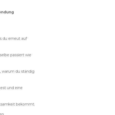
endung
ss du erneut auf
selbe passiert wie
h, warum du ständig
nest und eine
erksamkeit bekommt.
en.