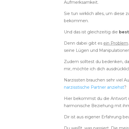
Aufmerksamkeit.
Sie tun wirklich alles, um die
bekommen.
Und das ist gleichzeitig die
bes
Denn dabei gibt es
ein Problem
seine Lügen und Manipulationen 
Zudem solltest du bedenken, dass
mir, möchte ich dich ausdrückli
Narzissten brauchen sehr viel A
narzisstische Partner anziehst
?
Hier bekommst du die Antwort un
harmonische Beziehung mit ihm
Dir ist aus eigener Erfahrung 
Du weißt, was passiert. Die me