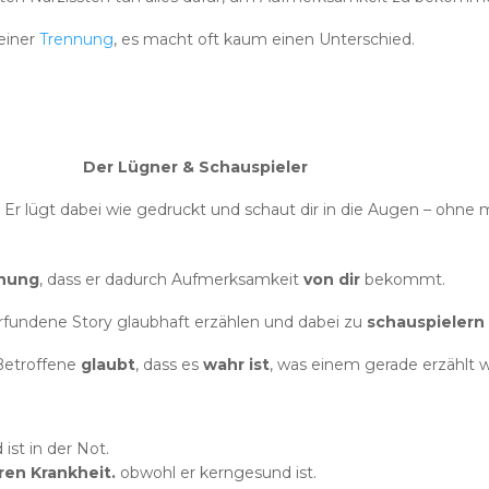
einer
Trennung
, es macht oft kaum einen Unterschied.
Der Lügner & Schauspieler
. Er lügt dabei wie gedruckt und schaut dir in die Augen – ohne
nung
, dass er dadurch Aufmerksamkeit
von dir
bekommt.
 erfundene Story glaubhaft erzählen und dabei zu
schauspielern 
 Betroffene
glaubt
, dass es
wahr ist
, was einem gerade erzählt w
ist in der Not.
ren Krankheit.
obwohl er kerngesund ist.