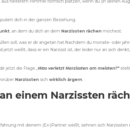
t aus heiterem Himmel förmlich platzen, wenn du (in seinen Aug
uliert dich in der ganzen Beziehung.
unkt
, an dem du dich an dem
Narzissten rächen
möchest.
üßen soll, was er dir angetan hat.Nachdem du monate- oder jahre
tzt weißt, dass er ein Narzisst ist, der leider nur an sich denkt,
 dir jetzt die Frage
„
Was verletzt Narzissten am meisten?“
stells
 worüber
Narzissten
sich
wirklich ärgern
.
 an einem Narzissten räc
fahrung mit deinem (Ex-)Partner weißt, sehnen sich Narzissten