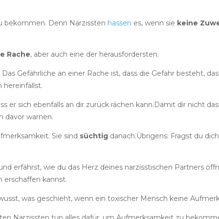
se zu bekommen. Denn Narzissten
hassen
es, wenn sie
keine Zuw
te Rache
, aber auch eine der herausfordersten.
. Das Gefährliche an einer Rache ist, dass die Gefahr besteht, da
hereinfällst.
 er sich ebenfalls an dir zurück rächen kann.Damit dir nicht das
ch davor warnen.
ufmerksamkeit. Sie sind
süchtig
danach.Übrigens: Fragst du dic
d erfährst, wie du das Herz deines narzisstischen Partners öff
 erschaffen kannst.
bewusst, was geschieht, wenn ein toxischer Mensch keine Aufm
isten Narzissten tun alles dafür, um Aufmerksamkeit zu bekomm