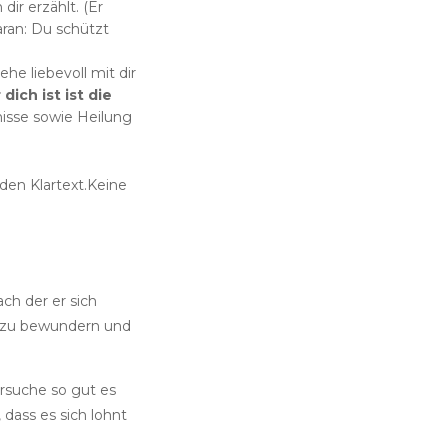
dir erzählt. (Er
aran: Du schützt
he liebevoll mit dir
 dich ist ist die
nisse sowie Heilung
den Klartext.Keine
ch der er sich
n zu bewundern und
ersuche so gut es
 dass es sich lohnt