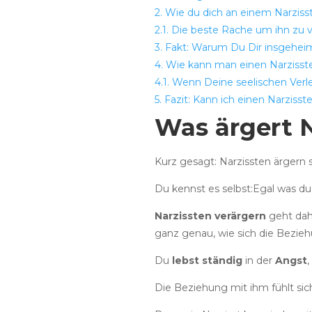
2.
Wie du dich an einem Narziss
2.1.
Die beste Rache um ihn zu v
3.
Fakt: Warum Du Dir insgeheim 
4.
Wie kann man einen Narzisst
4.1.
Wenn Deine seelischen Verl
5.
Fazit: Kann ich einen Narzisst
Was ärgert N
Kurz gesagt: Narzissten ärgern s
Du kennst es selbst:Egal was du 
Narzissten verärgern
geht dah
ganz genau, wie sich die Bezieh
Du
lebst
ständig
in der
Angst
,
Die Beziehung mit ihm fühlt sich