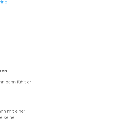
ring
.
ren
.
nn dann fühlt er
nn mit einer
e keine