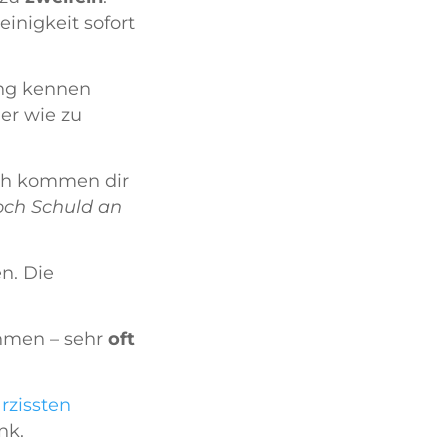
einigkeit sofort
ung kennen
er wie zu
ch kommen dir
doch Schuld an
n. Die
hmen – sehr
oft
rzissten
ank.