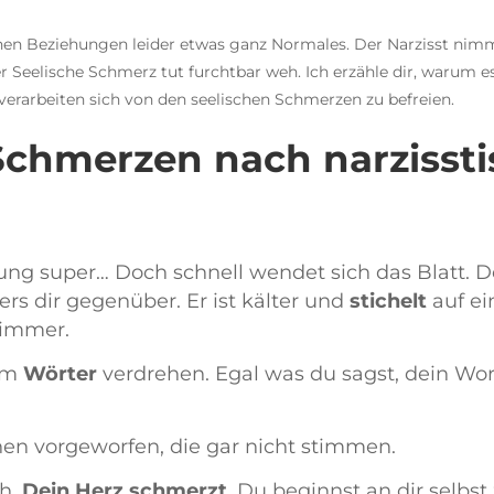
chen Beziehungen leider etwas ganz Normales. Der Narzisst nim
er Seelische Schmerz tut furchtbar weh. Ich erzähle dir, warum es
 verarbeiten sich von den seelischen Schmerzen zu befreien.
 Schmerzen nach narziss
ung super… Doch schnell wendet sich das Blatt. 
ers dir gegenüber. Er ist kälter und
stichelt
auf ei
limmer.
im
Wörter
verdrehen. Egal was du sagst, dein Wor
hen vorgeworfen, die gar nicht stimmen.
ch.
Dein Herz schmerzt
. Du beginnst an dir selbst