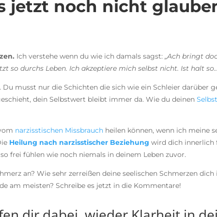
 jetzt noch nicht glaube
zen.
Ich verstehe wenn du wie ich damals sagst:
„Ach bringt doch
etzt so durchs Leben. Ich akzeptiere mich selbst nicht. Ist halt so
ir. Du musst nur die Schichten die sich wie ein Schleier darüber 
eschieht, dein Selbstwert bleibt immer da. Wie du deinen
Selbst
r vom
narzisstischen Missbrauch
heilen können, wenn ich meine s
Die
Heilung nach narzisstischer Beziehung
wird dich innerlich
h so frei fühlen wie noch niemals in deinem Leben zuvor.
Schmerz an? Wie sehr zerreißen deine seelischen Schmerzen dich 
ade am meisten? Schreibe es jetzt in die Kommentare!
lfen dir dabei, wieder Klarheit in 