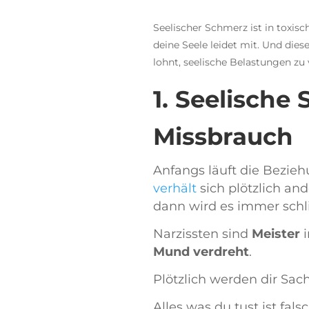
Seelischer Schmerz ist in toxis
deine Seele leidet mit. Und dies
lohnt, seelische Belastungen zu
1. Seelische
Missbrauch
Anfangs läuft die Bezieh
verhält
sich plötzlich and
dann wird es immer sch
Narzissten sind
Meister
Mund verdreht
.
Plötzlich werden dir Sac
Alles was du tust ist fals