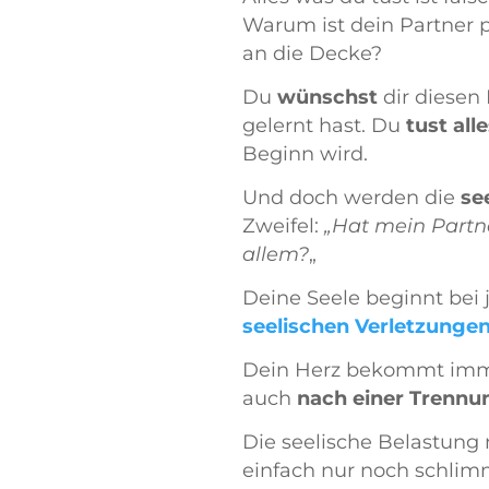
Warum ist dein Partner pl
an die Decke?
Du
wünschst
dir diese
gelernt hast. Du
tust alle
Beginn wird.
Und doch werden die
se
Zweifel:
„Hat mein Partn
allem?
„
Deine Seele beginnt bei
seelischen Verletzunge
Dein Herz bekommt imme
auch
nach einer Trennu
Die seelische Belastung
einfach nur noch schlimm