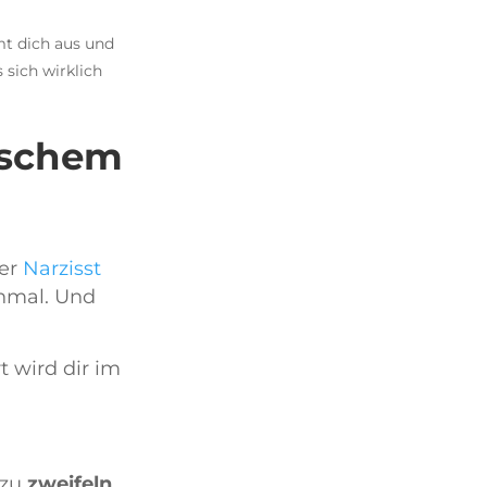
mt dich aus und
 sich wirklich
tischem
Der
Narzisst
nmal. Und
t wird dir im
 zu
zweifeln
.