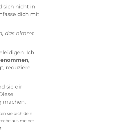
 sich nicht in
mfasse dich mit
n, das nimmt
eleidigen.
Ich
 genommen
,
t, reduziere
d sie dir
Diese
ig machen.
en sie dich dein
preche aus meiner
t