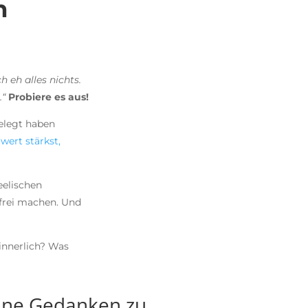
n
 eh alles nichts.
…“
Probiere es aus!
gelegt haben
wert stärkst,
eelischen
 frei machen. Und
innerlich? Was
deine Gedanken zu