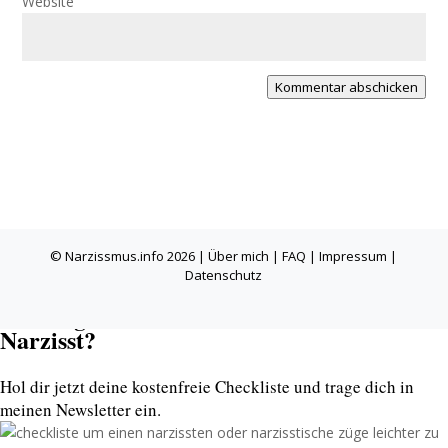
Website
Kommentar abschicken
Narzissmus-Beziehungscheck
© Narzissmus.info 2026 |
Über mich
|
FAQ
|
Impressum
|
Datenschutz
59
Warnsignale: Ist mein Partner ein
Narzisst?
Hol dir jetzt deine kostenfreie Checkliste und trage dich in
meinen Newsletter ein.